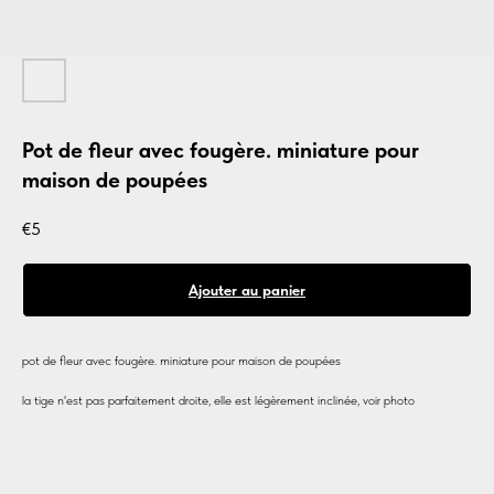
Pot de fleur avec fougère. miniature pour
maison de poupées
€
5
Ajouter au panier
pot de fleur avec fougère. miniature pour maison de poupées
la tige n'est pas parfaitement droite, elle est légèrement inclinée, voir photo