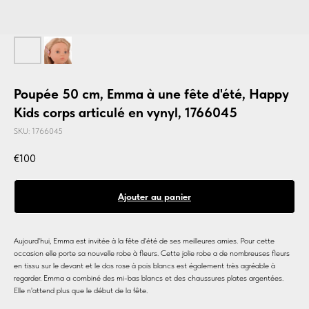
Poupée 50 cm, Emma à une fête d'été, Happy
Kids corps articulé en vynyl, 1766045
SKU:
1766045
€
100
Ajouter au panier
Aujourd'hui, Emma est invitée à la fête d'été de ses meilleures amies. Pour cette
occasion elle porte sa nouvelle robe à fleurs. Cette jolie robe a de nombreuses fleurs
en tissu sur le devant et le dos rose à pois blancs est également très agréable à
regarder. Emma a combiné des mi-bas blancs et des chaussures plates argentées.
Elle n'attend plus que le début de la fête.