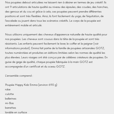
Nos poupées debout articulées ne laissent rien à désirer en termes de jeu créatif. Ils
ont 9 articulations de haute qualité au niveau des épaules, des coudes, des hanches,
des genoux et du cou et grâce à cela, ces poupées peuvent prendre différentes
positions et sont très flexibles. Ainsi, ils font facilement du yoga, de l'équitation, de
l'escalade ou jouent dans tous les scénarios créatifs. Le corps de la poupée est
entièrement mobile et articulé.
Nous utilisons uniquement des cheveux d'apparence naturelle de haute qualité pour
nos poupées. Les cheveux sont cousus dans la tête de la poupée et sont très
résistants. Les enfants peuvent facilement le laver, le coiffer et le peigner (voir
informations produit). Emma fait partie de la famille de poupées artisanales GOTZ,
toutes numérotées et produites en éditions limitées selon les normes de qualité les
plus élevées. Leurs visages ont été conçus par de célèbres créateurs de poupées. En
guise de gage de qualité, chaque poupée fabriquée à la main GOTZ est
accompagnée d'un certificat et du sceau GOTZ.
L'ensemble comprend :
Poupée Happy Kidz Emma (environ 690 g)
robe
culotte
ballerines
mi-Bas
barrettes
lavable en surface