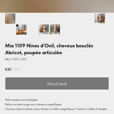
Mia 1109 Nines d’Onil, cheveux bouclés
Abricot, poupée articulée
SKU:
1299 / 1105
€
40
€
44
Out of stock
Petit renard roux à attraper
Petite sorcière rouge aux cheveux magnifiques
Cheveux abricot dorés, doux, faciles à coiffer, magnifiques ! Facile à coiffer et lavable.