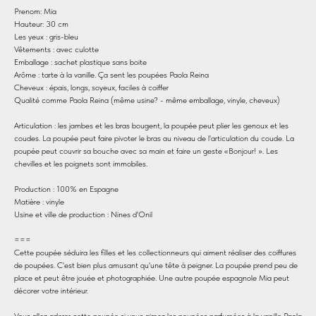
Prenom: Mia
Hauteur: 30 cm
Les yeux : gris-bleu
Vêtements : avec culotte
Emballage : sachet plastique sans boite
Arôme : tarte à la vanille. Ça sent les poupées Paola Reina
Cheveux : épais, longs, soyeux, faciles à coiffer
Qualité comme Paola Reina (même usine? - même emballage, vinyle, cheveux)
Articulation : les jambes et les bras bougent, la poupée peut plier les genoux et les
coudes. La poupée peut faire pivoter le bras au niveau de l'articulation du coude. La
poupée peut couvrir sa bouche avec sa main et faire un geste «Bonjour! ». Les
chevilles et les poignets sont immobiles.
Production : 100% en Espagne
Matière : vinyle
Usine et ville de production : Nines d'Onil
===
Cette poupée séduira les filles et les collectionneurs qui aiment réaliser des coiffures
de poupées. C'est bien plus amusant qu'une tête à peigner. La poupée prend peu de
place et peut être jouée et photographiée. Une autre poupée espagnole Mia peut
décorer votre intérieur.
Vous allez adorer cette poupée si vous aimez les poupées parfumées à la vanille Paola