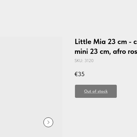
Little Mia 23 cm - 
mini 23 cm, afro ro
SKU:
3120
€
35
Out of stock