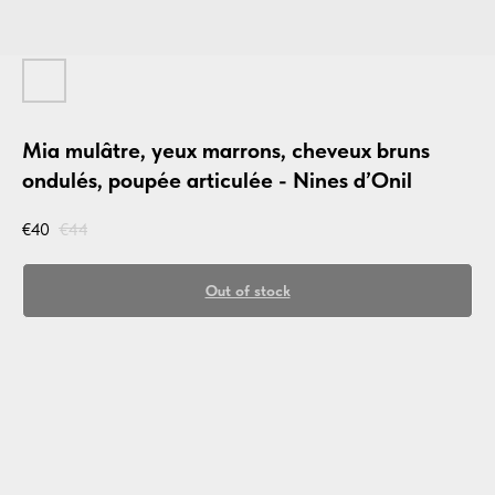
Mia mulâtre, yeux marrons, cheveux bruns
ondulés, poupée articulée - Nines d’Onil
€
40
€
44
Out of stock