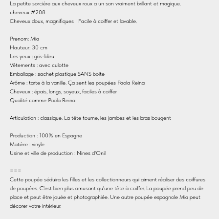
La petite sorcière aux cheveux roux a un son vraiment brillant et magique.
cheveux #208
Cheveux doux, magnifiques ! Facile à coiffer et lavable.
Prenom: Mia
Hauteur: 30 cm
Les yeux : gris-bleu
Vêtements : avec culotte
Emballage : sachet plastique SANS boite
Arôme : tarte à la vanille. Ça sent les poupées Paola Reina
Cheveux : épais, longs, soyeux, faciles à coiffer
Qualité comme Paola Reina
Articulation : classique. La tête tourne, les jambes et les bras bougent
Production : 100% en Espagne
Matière : vinyle
Usine et ville de production : Nines d'Onil
===
Cette poupée séduira les filles et les collectionneurs qui aiment réaliser des coiffures
de poupées. C'est bien plus amusant qu'une tête à coiffer. La poupée prend peu de
place et peut être jouée et photographiée. Une autre poupée espagnole Mia peut
décorer votre intérieur.