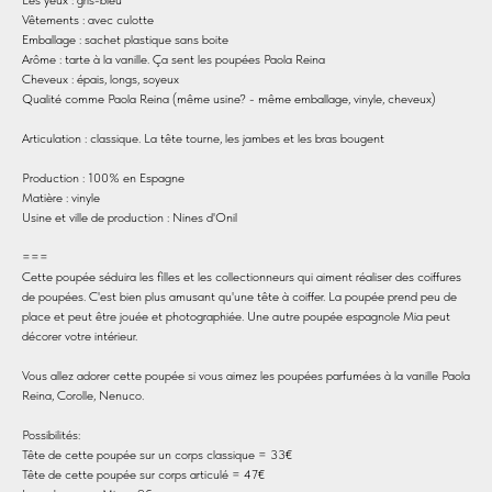
Vêtements : avec culotte
Emballage : sachet plastique sans boite
Arôme : tarte à la vanille. Ça sent les poupées Paola Reina
Cheveux : épais, longs, soyeux
Qualité comme Paola Reina (même usine? - même emballage, vinyle, cheveux)
Articulation : classique. La tête tourne, les jambes et les bras bougent
Production : 100% en Espagne
Matière : vinyle
Usine et ville de production : Nines d'Onil
===
Cette poupée séduira les filles et les collectionneurs qui aiment réaliser des coiffures
de poupées. C'est bien plus amusant qu'une tête à coiffer. La poupée prend peu de
place et peut être jouée et photographiée. Une autre poupée espagnole Mia peut
décorer votre intérieur.
Vous allez adorer cette poupée si vous aimez les poupées parfumées à la vanille Paola
Reina, Corolle, Nenuco.
Possibilités:
Tête de cette poupée sur un corps classique = 33€
Tête de cette poupée sur corps articulé = 47€