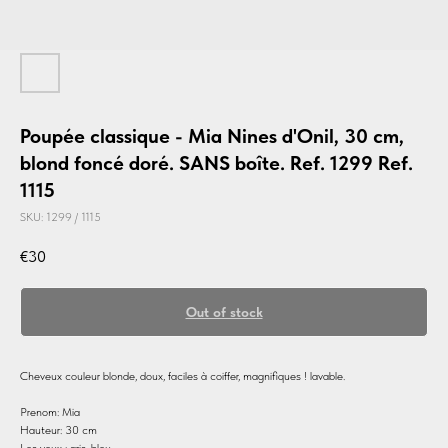
Poupée classique - Mia Nines d'Onil, 30 cm,
blond foncé doré. SANS boîte. Ref. 1299 Ref.
1115
SKU:
1299 / 1115
€
30
Out of stock
Cheveux couleur blonde, doux, faciles à coiffer, magnifiques ! lavable.
Prenom: Mia
Hauteur: 30 cm
Les yeux : gris-bleu