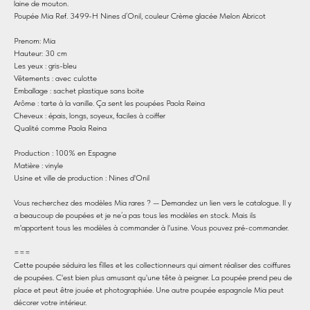
laine de mouton.
Poupée Mia Ref. 3499-H Nines d’Onil, couleur Crème glacée Melon Abricot
Prenom: Mia
Hauteur: 30 cm
Les yeux : gris-bleu
Vêtements : avec culotte
Emballage : sachet plastique sans boite
Arôme : tarte à la vanille. Ça sent les poupées Paola Reina
Cheveux : épais, longs, soyeux, faciles à coiffer
Qualité comme Paola Reina
Production : 100% en Espagne
Matière : vinyle
Usine et ville de production : Nines d'Onil
Vous recherchez des modèles Mia rares ? — Demandez un lien vers le catalogue. Il y
a beaucoup de poupées et je ne’a pas tous les modèles en stock. Mais ils
m'apportent tous les modèles à commander à l'usine. Vous pouvez pré-commander.
===
Cette poupée séduira les filles et les collectionneurs qui aiment réaliser des coiffures
de poupées. C'est bien plus amusant qu'une tête à peigner. La poupée prend peu de
place et peut être jouée et photographiée. Une autre poupée espagnole Mia peut
décorer votre intérieur.