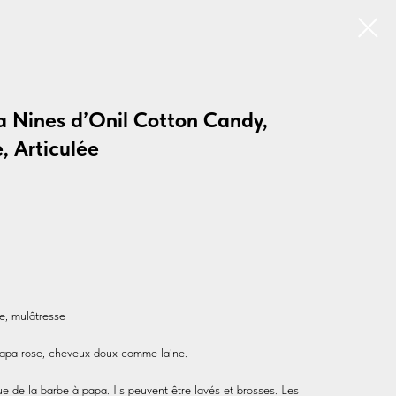
 Nines d’Onil Cotton Candy,
, Articulée
re, mulâtresse
apa rose, cheveux doux comme laine.
 de la barbe à papa. Ils peuvent être lavés et brosses. Les