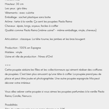
Hauteur: 30 cm
Les yeux : gris-bleu
Vêtements : avec culotte
Emballage : sachet plastique sans boite
Arôme : tarte à la vanille. Ça sent les poupées Paola Reina
Cheveux : épais, longs, soyeux, faciles à coiffer
Qualité comme Paola Reina (même usine? - même emballage, vinyle, cheveux)
Articulation : classique. La tête tourne, les jambes et les bras bougent
Production : 100% en Espagne
Matière : vinyle
Usine et ville de production : Nines d'Onil
===
Cette poupée séduira les filles et les collectionneurs qui aiment réaliser des coiffures
de poupées. C'est bien plus amusant qu'une tête à coiffer. La poupée prend peu de
place et peut être jouée et photographiée. Une autre poupée espagnole Mia peut
décorer votre intérieur.
Vous allez adorer cette poupée si vous aimez les poupées parfumées à la vanille Paola
Reina, Corolle, Nenuco.
Possibilités:
Tête de cette poupée sur un corps classique = 33€