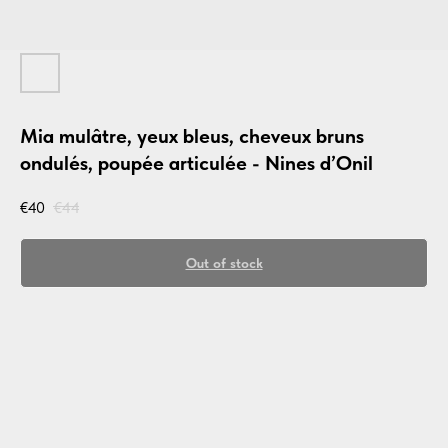
Mia mulâtre, yeux bleus, cheveux bruns
ondulés, poupée articulée - Nines d’Onil
€
40
€
44
Out of stock