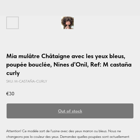
Mia mulâtre Châtaigne avec les yeux bleus,
poupée bouclée, Nines d’Onil, Ref: M castaña
curly
SKU:
M-CASTAÑA-CURLY
€
30
Out of stock
Attention! Ce modèle sort de l'usine avec des yeux marron ou bleus. Nous ne
changeons pas la couleur des yeux. Demandez quelles poupées sont actuellement