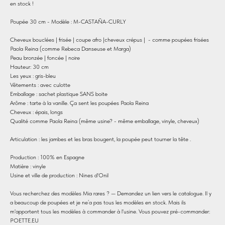
en stock !
Poupée 30 cm - Modèle : M-CASTAÑA-CURLY
Cheveux bouclées | frisée | coupe afro |cheveux crépus | - comme poupées frisées
Paola Reina (comme Rebeca Danseuse et Marga)
Peau bronzée | foncée | noire
Hauteur: 30 cm
Les yeux : gris-bleu
Vêtements : avec culotte
Emballage : sachet plastique SANS boite
Arôme : tarte à la vanille. Ça sent les poupées Paola Reina
Cheveux : épais, longs
Qualité comme Paola Reina (même usine? - même emballage, vinyle, cheveux)
Articulation : les jambes et les bras bougent, la poupée peut tourner la tête .
Production : 100% en Espagne
Matière : vinyle
Usine et ville de production : Nines d'Onil
Vous recherchez des modèles Mia rares ? — Demandez un lien vers le catalogue. Il y
a beaucoup de poupées et je ne’a pas tous les modèles en stock. Mais ils
m'apportent tous les modèles à commander à l'usine. Vous pouvez pré-commander:
POETTE.EU