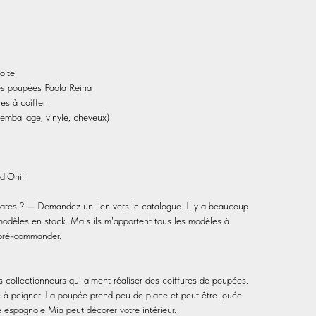
oite
les poupées Paola Reina
es à coiffer
mballage, vinyle, cheveux)
 d'Onil
res ? — Demandez un lien vers le catalogue. Il y a beaucoup
modèles en stock. Mais ils m'apportent tous les modèles à
 pré-commander.
es collectionneurs qui aiment réaliser des coiffures de poupées.
 à peigner. La poupée prend peu de place et peut être jouée
espagnole Mia peut décorer votre intérieur.