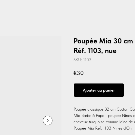
Poupée Mia 30 cm -
Réf. 1103, nue
SKU:
1103
€
30
Ajouter au panier
Poupée classique 32 cm Cotton Ca
Mia Barbe à Papa - poupee Nines d’
cheveux turquoise comme laine de mo
Poupée Mia Ref. 1103 Nines d’Onil