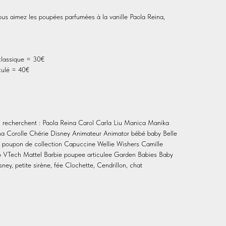
ous aimez les poupées parfumées à la vanille Paola Reina,
classique = 30€
culé = 40€
i recherchent : Paola Reina Carol Carla Liu Manica Manika
ina Corolle Chérie Disney Animateur Animator bébé baby Belle
le poupon de collection Capuccine Wellie Wishers Camille
o VTech Mattel Barbie poupee articulee Garden Babies Baby
ney, petite sirène, fée Clochette, Cendrillon, chat