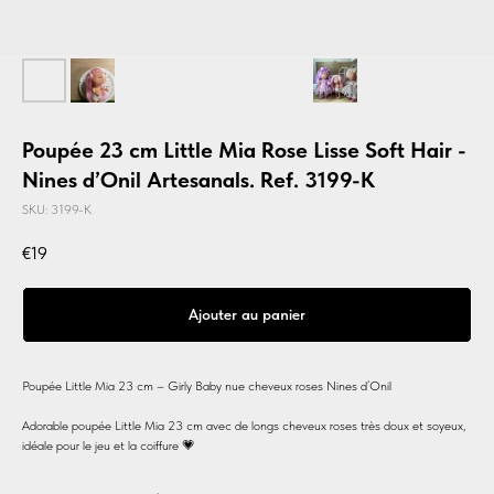
Poupée 23 cm Little Mia Rose Lisse Soft Hair -
Nines d’Onil Artesanals. Ref. 3199-K
SKU:
3199-K
€
19
Ajouter au panier
Poupée Little Mia 23 cm – Girly Baby nue cheveux roses Nines d’Onil
Adorable poupée Little Mia 23 cm avec de longs cheveux roses très doux et soyeux,
idéale pour le jeu et la coiffure 💗