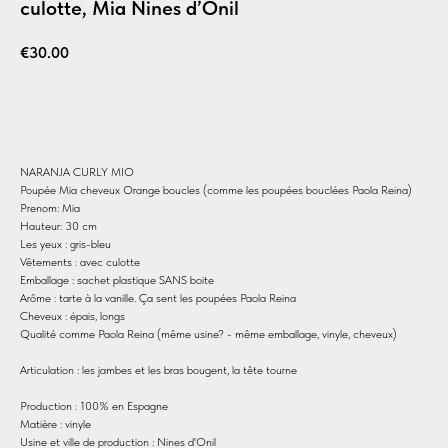
culotte, Mia Nines d’Onil
€
30.00
Ajouter au panier
NARANJA CURLY MIO
Poupée Mia cheveux Orange boucles (comme les poupées bouclées Paola Reina)
Prenom: Mia
Hauteur: 30 cm
Les yeux : gris-bleu
Vêtements : avec culotte
Emballage : sachet plastique SANS boite
Arôme : tarte à la vanille. Ça sent les poupées Paola Reina
Cheveux : épais, longs
Qualité comme Paola Reina (même usine? - même emballage, vinyle, cheveux)
Articulation : les jambes et les bras bougent, la tête tourne
Production : 100% en Espagne
Matière : vinyle
Usine et ville de production : Nines d'Onil