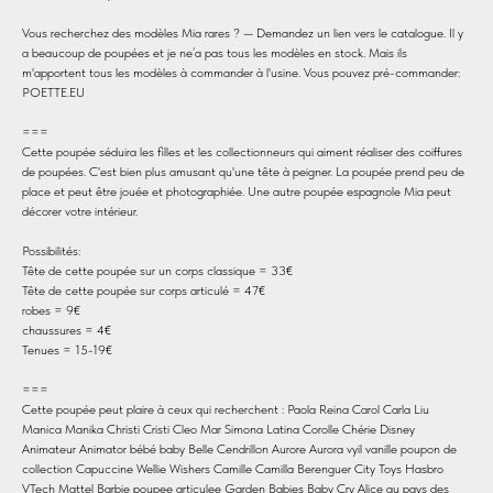
Vous recherchez des modèles Mia rares ? — Demandez un lien vers le catalogue. Il y
a beaucoup de poupées et je ne’a pas tous les modèles en stock. Mais ils
m'apportent tous les modèles à commander à l'usine. Vous pouvez pré-commander:
POETTE.EU
===
Cette poupée séduira les filles et les collectionneurs qui aiment réaliser des coiffures
de poupées. C'est bien plus amusant qu'une tête à peigner. La poupée prend peu de
place et peut être jouée et photographiée. Une autre poupée espagnole Mia peut
décorer votre intérieur.
Possibilités:
Tête de cette poupée sur un corps classique = 33€
Tête de cette poupée sur corps articulé = 47€
robes = 9€
chaussures = 4€
Tenues = 15-19€
===
Cette poupée peut plaire à ceux qui recherchent : Paola Reina Carol Carla Liu
Manica Manika Christi Cristi Cleo Mar Simona Latina Corolle Chérie Disney
Animateur Animator bébé baby Belle Cendrillon Aurore Aurora vyil vanille poupon de
collection Capuccine Wellie Wishers Camille Camilla Berenguer City Toys Hasbro
VTech Mattel Barbie poupee articulee Garden Babies Baby Cry Alice au pays des