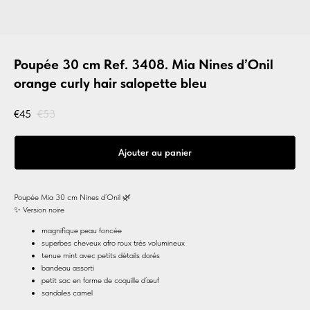
Poupée 30 cm Ref. 3408. Mia Nines d’Onil
orange curly hair salopette bleu
€
45
€
53
Ajouter au panier
Poupée Mia 30 cm Nines d’Onil 🌿
✨ Version noire
magnifique peau foncée
superbes cheveux afro roux très volumineux
tenue mint avec petits détails dorés
bandeau assorti
petit sac en forme de coquille d’œuf
sandales camel