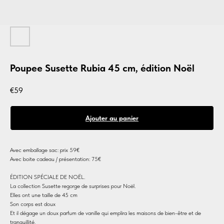
Poupee Susette Rubia 45 cm, édition Noël
€
59
Ajouter au panier
Avec emballage sac: prix 59€
Avec boite cadeau / présentation: 75€
ÉDITION SPÉCIALE DE NOËL.
La collection Susette regorge de surprises pour Noël.
Elles ont une taille de 45 cm
Son corps est doux
Et il dégage un doux parfum de vanille qui emplira les maisons de bien-être et de
tranquillité.