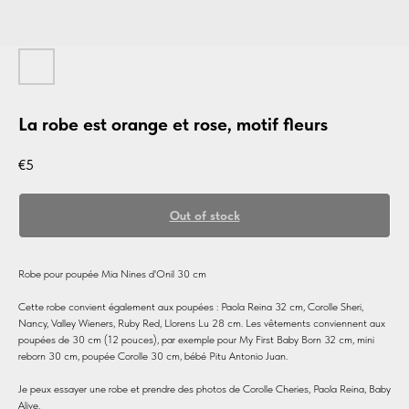
La robe est orange et rose, motif fleurs
€
5
Out of stock
Robe pour poupée Mia Nines d'Onil 30 cm
Cette robe convient également aux poupées : Paola Reina 32 cm, Corolle Sheri,
Nancy, Valley Wieners, Ruby Red, Llorens Lu 28 cm. Les vêtements conviennent aux
poupées de 30 cm (12 pouces), par exemple pour My First Baby Born 32 cm, mini
reborn 30 cm, poupée Corolle 30 cm, bébé Pitu Antonio Juan.
Je peux essayer une robe et prendre des photos de Corolle Cheries, Paola Reina, Baby
Alive.