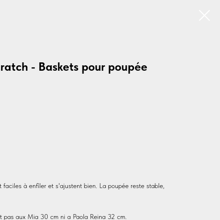
cratch - Baskets pour poupée
aciles à enfiler et s'ajustent bien. La poupée reste stable,
t pas aux Mia 30 cm ni a Paola Reina 32 cm.