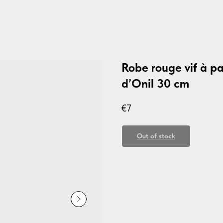
Robe rouge vif à p
d’Onil 30 cm
€
7
Out of stock