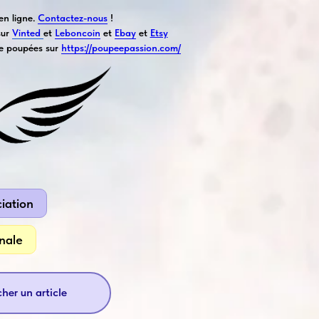
en ligne.
Contactez-nous
!
sur
Vinted
et
Leboncoin
et
Ebay
et
Etsy
e poupées sur
https://poupeepassion.com/
iation
nale
her un article