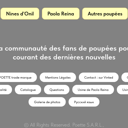
Nines d’Onil
Paola Reina
Autres poupées
la communauté des fans de poupées pou
courant des dernières nouvelles
POETTE trade marque
Mentions Légales
Contact : sur Vinted
alité
Catalogue
Questions
Usine de Paola Reina
Usi
Galerie de photos
Русский язык
© All Rights Reserved. Poette S.A.R.L.,