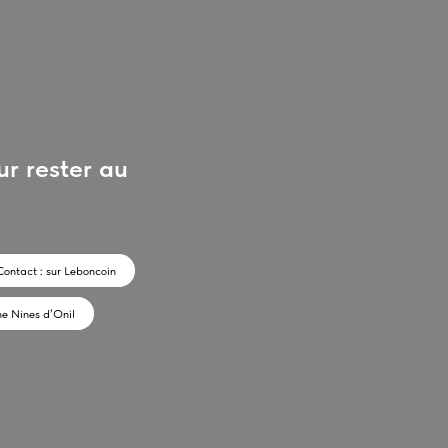
r rester au
Contact : sur Leboncoin
ne Nines d’Onil