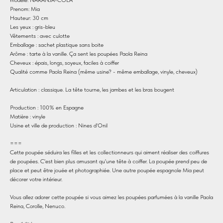
Prenom: Mia
Hauteur: 30 cm
Les yeux : gris-bleu
Vêtements : avec culotte
Emballage : sachet plastique sans boite
Arôme : tarte à la vanille. Ça sent les poupées Paola Reina
Cheveux : épais, longs, soyeux, faciles à coiffer
Qualité comme Paola Reina (même usine? - même emballage, vinyle, cheveux)
Articulation : classique. La tête tourne, les jambes et les bras bougent
Production : 100% en Espagne
Matière : vinyle
Usine et ville de production : Nines d'Onil
===
Cette poupée séduira les filles et les collectionneurs qui aiment réaliser des coiffures
de poupées. C'est bien plus amusant qu'une tête à coiffer. La poupée prend peu de
place et peut être jouée et photographiée. Une autre poupée espagnole Mia peut
décorer votre intérieur.
Vous allez adorer cette poupée si vous aimez les poupées parfumées à la vanille Paola
Reina, Corolle, Nenuco.