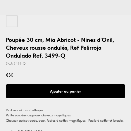
Poupée 30 cm, Mia Abricot - Nines d’Onil,
Cheveux rousse ondulés, Ref Pelirroja
Ondulado Ref. 3499-Q
SKU:
3499-Q
€
30
Ajouter au panier
Petit renard roux à attraper
Petite sorcière rouge aux cheveux magnifiques
Cheveux abricot dorés, doux, faciles à coiffer, magnifiques ! Facile à coiffer et lavable.
modèle: NARANJA-COLA