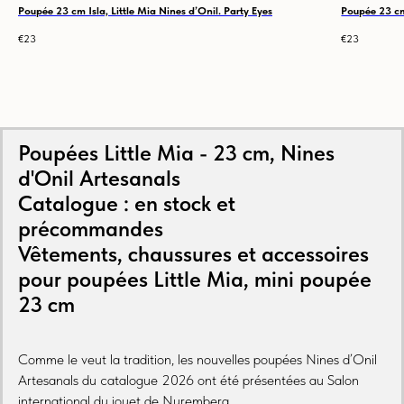
Poupée 23 cm Isla, Little Mia Nines d’Onil. Party Eyes
Poupée 23 cm 
€
23
€
23
Poupées Little Mia - 23 cm, Nines
d'Onil Artesanals
Catalogue : en stock et
précommandes
Vêtements, chaussures et accessoires
pour poupées Little Mia, mini poupée
23 cm
Comme le veut la tradition, les nouvelles poupées Nines d’Onil
Artesanals du catalogue 2026 ont été présentées au Salon
international du jouet de Nuremberg.