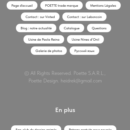
Page d'accueil
POETTE trade marque
Mentions Légales
Contact : sur Vinted
Contact : sur Leboncoin
Blog : notre actualité
Catalogue
Questions
Usine de Paola Reina
Usine Nines d’Onil
Galerie de photos
Русский язык
© All Rights Reserved. Poette S.A.R.L.,
Poette Design. heidrek@gmail.com
En plus
Fan-club de dessins animés
Patrons gratuits pour poupée